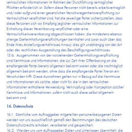
vertraulichen Informationen im Rahmen der Durchführung vertraglicher
Pflichten erforderlich ist. Sofern diese Personen nicht bereits arbeitsvertraglich
und/oder aufgrund einer gesetzlichen Verschwiegenheitsverpflichtung zur
Vertraulichkeit verpflichtet sind, hat die jeweilige Partei sicherzustellen, dass
diese Personen sich vor Empfang jeglicher vertraulicher Informationen zur
Einhaltung dieser Vereinbarung verpflichtet oder eine
Vertraulichkeitsvereinbarung abgeschlossen haben, die mindestens ebenso
strenge Geheimhaltungsverpflichtungen beinhaltet und zwar auch über das
Ende ihres Anstellungsverhältnisses hinaus; dies gilt unabhängig von der Art
oder der rechtlichen Ausgestaltung des Beschäftigungsverhältnisses.
15.6. Ausgenommen von der vorstehenden Geheimhaltungsverpflichtung
sind Kenntnisse und Informationen, die zur Zeit ihrer Offenbarung an die
empfangende Partei bereits allgemein bekannt waren oder die nachträglich
allgemein bekannt werden, ohne dass die empfangende Partei hieran ein
Verschulden trifft. Diese Ausnahmen gelten nur in Bezug auf die Kenntnisse
und Informationen als solche, aber nicht für die in den vertraulichen
Informationen enthaltene Verwendung, Verknüpfung oder Konzeption solcher
Kenntnisse und Informationen, sofern nicht auch diese selbst allgemein
bekannt sind.
16. Datenschutz
16.1. Sämtliche vom Auftraggeber mitgeteilten personenbezogenen Daten
werden von uns ausschließlich gemäß den Bestimmungen des deutschen
Datenschutzrechts erhoben, verarbeitet und gespeichert.
16.2. Werden uns vom Auftraggeber Daten und Unterlagen übermittelt, die