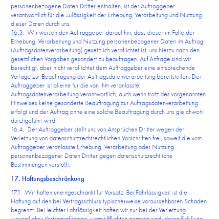
personenbezogene Daten Dritter enthalten, ist der Auftraggeber
verantwortlich für die Zulässigkeit der Erhebung, Verarbeitung und Nutzung
dieser Daten durch uns.
16.3. Wir weisen den Auftraggeber darauf hin, dass dieser im Falle der
Erhebung, Verarbeitung und Nutzung personenbezogener Daten im Auftrag
(Auftragsdatenverarbeitung) gesetzlich verpflichtet ist, uns hierzu nach den
gesetzlichen Vorgaben gesondert zu beauftragen. Auf Anfrage sind wir
berechtigt, aber nicht verpflichtet dem Auftraggeber eine entsprechende
Vorlage zur Beauftragung der Auftragsdatenverarbeitung bereitstellen. Der
Auftraggeber ist alleine für die von ihm veranlasste
Auftragsdatenverarbeitung verantwortlich, auch wenn trotz des vorgenannten
Hinweises keine gesonderte Beauftragung zur Auftragsdatenverarbeitung
erfolgt und der Auftrag ohne eine solche Beauftragung durch uns gleichwohl
durchgeführt wird.
16.4. Der Auftraggeber stellt uns von Ansprüchen Dritter wegen der
Verletzung von datenschutzrechtrechtlichen Vorschriften frei, soweit die vom
Auftraggeber veranlasste Erhebung, Verarbeitung oder Nutzung
personenbezogener Daten Dritter gegen datenschutzrechtliche
Bestimmungen verstößt.
17. Haftungsbeschränkung
17.1. Wir haften uneingeschränkt für Vorsatz. Bei Fahrlässigkeit ist die
Haftung auf den bei Vertragsschluss typischerweise voraussehbaren Schaden
begrenzt. Bei leichter Fahrlässigkeit haften wir nur bei der Verletzung
wesentlicher Vertragspflichten, womit Pflichten gemeint sind, deren Erfüllung