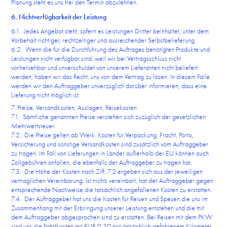
Planung steht es uns frei den Termin abzulehnen.
6. Nichtverfügbarkeit der Leistung
6.1. Jedes Angebot steht, sofern es Leistungen Dritter beinhaltet, unter dem
Vorbehalt richtiger, rechtzeitiger und ausreichender Selbstbelieferung.
6.2. Wenn die für die Durchführung des Auftrages benötigten Produkte und
Leistungen nicht verfügbar sind, weil wir bei Vertragsschluss nicht
vorhersehbar und unverschuldet von unserem Lieferanten nicht beliefert
werden, haben wir das Recht, uns von dem Vertrag zu lösen. In diesem Falle
werden wir den Auftraggeber unverzüglich darüber informieren, dass eine
Lieferung nicht möglich ist.
7. Preise, Versandkosten, Auslagen, Reisekosten
7.1. Sämtliche genannten Preise verstehen sich zuzüglich der gesetzlichen
Mehrwertsteuer.
7.2. Die Preise gelten ab Werk. Kosten für Verpackung, Fracht, Porto,
Versicherung und sonstige Versandkosten sind zusätzlich vom Auftraggeber
zu tragen. Im Fall von Lieferungen in Länder außerhalb der EU können auch
Zollgebühren anfallen, die ebenfalls der Auftraggeber zu tragen hat.
7.3. Die Höhe der Kosten nach Ziff. 7.2 ergeben sich aus der jeweiligen
vertraglichen Vereinbarung. Ist nichts vereinbart, hat der Auftraggeber gegen
entsprechende Nachweise die tatsächlich angefallenen Kosten zu erstatten.
7.4. Der Auftraggeber hat uns die Kosten für Reisen und Spesen die uns im
Zusammenhang mit der Erbringung unserer Leistung entstehen und die mit
dem Auftraggeber abgesprochen sind zu erstatten. Bei Reisen mit dem PKW
sind uns die Fahrtkosten mit EUR 0,30 pro tatsächlich gefahrenem Kilometer,