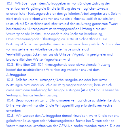
10.1. Wir übertragen dem Auftraggeber mit vollständiger Zahlung der
vereinbarten Vergütung die für die Erfüllung des vertraglichen Zwecks
erforderlichen Nutzungsrechte an den gelieferten Arbeitsergebnissen. Sofern
nicht anders vereinbart wird von uns nur ein einfaches, zeitlich auf ein Jahr,
räumlich auf Deutschland und inhaltlich auf den im Auftrag genannten Zweck
beschränktes Nutzungsrecht im vertragsgemäßen Umfang einräumt.
Weitergehende Rechte, insbesondere das Recht zur Bearbeitung,
Unterlizenzierung oder Übertragung an Dritte ist nicht enthalten. Die
Nutzung ist ferner nur gestattet, wenn im Zusammenhang mit der Nutzung der
von uns gelieferten Arbeitsergebnisse, insbesondere auf
Vervielfältigungsstücken, auf uns als Urheber/Agentur in geeigneter und
branchenüblicher Weise hingewiesen wird.
10.2. Eine über Ziff. 10.1 hinausgehende oder abweichende Nutzung
bedarf der ausdrücklichen Vereinbarung zwischen uns und dem
Auftraggeber.
10.3. Falls für unsere Leistungen/Arbeitsergebnisse oder bestimmte
Nutzungen nicht ausdrücklich eine Vergütung vereinbart ist, bemisst sich
diese nach dem Tarifvertrag für Design-Leistungen (AGD/SDSt) in seiner bei
Vertragsschluss geltenden Fassung.
10.4. Beauftragen wir zur Erfüllung unserer vertraglich geschuldeten Leistung
Dritte, werden wir nur die für die Vertragserfüllung erforderlichen Rechte
erwerben.
10.5. Wir werden den Auftraggeber darauf hinweisen, wenn für die von uns
gelieferten Leistungen oder Arbeitsergebnisse Rechte bei Dritten oder bei
Verwertungsgesellschaften wie der GEMA eingeholt werden müssen. Die an