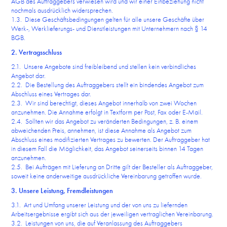
AGB des Auftraggebers verwiesen wird und wir einer Einbeziehung nicht
nochmals ausdrücklich widersprechen.
1.3. Diese Geschäftsbedingungen gelten für alle unsere Geschäfte über
Werk-, Werklieferungs- und Dienstleistungen mit Unternehmern nach § 14
BGB.
2. Vertragsschluss
2.1. Unsere Angebote sind freibleibend und stellen kein verbindliches
Angebot dar.
2.2. Die Bestellung des Auftraggebers stellt ein bindendes Angebot zum
Abschluss eines Vertrages dar.
2.3. Wir sind berechtigt, dieses Angebot innerhalb von zwei Wochen
anzunehmen. Die Annahme erfolgt in Textform per Post, Fax oder E-Mail.
2.4. Sollten wir das Angebot zu veränderten Bedingungen, z. B. einem
abweichenden Preis, annehmen, ist diese Annahme als Angebot zum
Abschluss eines modifizierten Vertrages zu bewerten. Der Auftraggeber hat
in diesem Fall die Möglichkeit, das Angebot seinerseits binnen 14 Tagen
anzunehmen.
2.5. Bei Aufträgen mit Lieferung an Dritte gilt der Besteller als Auftraggeber,
soweit keine anderweitige ausdrückliche Vereinbarung getroffen wurde.
3. Unsere Leistung, Fremdleistungen
3.1. Art und Umfang unserer Leistung und der von uns zu liefernden
Arbeitsergebnisse ergibt sich aus der jeweiligen vertraglichen Vereinbarung.
3.2. Leistungen von uns, die auf Veranlassung des Auftraggebers