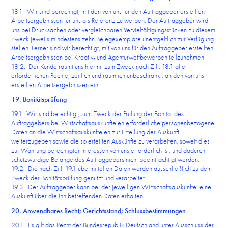
18.1. Wir sind berechtigt, mit den von uns für den Auftraggeber erstellten
Arbeitsergebnissen für uns als Referenz zu werben. Der Auftraggeber wird
uns bei Drucksachen oder vergleichbaren Vervielfältigungsstücken zu diesem
Zweck jeweils mindestens zehn Belegexemplare unentgeltlich zur Verfügung
stellen. Ferner sind wir berechtigt, mit von uns für den Auftraggeber erstellten
Arbeitsergebnissen bei Kreativ- und Agenturwettbewerben teilzunehmen.
18.2. Der Kunde räumt uns hiermit zum Zweck nach Ziff. 18.1 alle
erforderlichen Rechte, zeitlich und räumlich unbeschränkt, an den von uns
erstellten Arbeitsergebnissen ein.
19. Bonitätsprüfung
19.1. Wir sind berechtigt, zum Zweck der Prüfung der Bonität des
Auftraggebers bei Wirtschaftsauskunfteien erforderliche personenbezogene
Daten an die Wirtschaftsauskunfteien zur Erteilung der Auskunft
weiterzugeben sowie die so erteilten Auskünfte zu verarbeiten, soweit dies
zur Wahrung berechtigter Interessen von uns erforderlich ist, und dadurch
schutzwürdige Belange des Auftraggebers nicht beeinträchtigt werden.
19.2. Die nach Ziff. 19.1 übermittelten Daten werden ausschließlich zu dem
Zweck der Bonitätsprüfung genutzt und verarbeitet.
19.3. Der Auftraggeber kann bei der jeweiligen Wirtschaftsauskunftei eine
Auskunft über die ihn betreffenden Daten erhalten.
20. Anwendbares Recht; Gerichtsstand; Schlussbestimmungen
20.1. Es gilt das Recht der Bundesrepublik Deutschland unter Ausschluss der