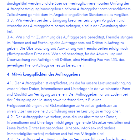
durchgeführt werden und die über den vertraglich vereinbarten Umfang der
Auftragsbestätigung hinausgehen sind vom Auftraggeber nach tatsächlichem
Zeitaufwand gemäß dem im Angebot angeführten Stundensatz zu vergüten.
3.3. Wir werden bei der Erbringung kreativer Leistungen Vorgaben und
Wünsche des Auftraggebers berücksichtigen, sind in der Gestaltung aber
frei.
3.4. Wir sind mit Zustimmung des Auftraggebers berechtigt, Fremdleistungen
im Namen und auf Rechnung des Auftraggebers bei Dritten in Auftrag zu
geben. Die Überwachung und Abwicklung von Fremdarbeiten erfolgt nach
pflichtgemäßem Ermessen. Wir sind berechtigt, für die Abwicklung und
Überwachung von Aufträgen mit Dritten, eine Handling-Fee von 15% des
jeweiligen Netto-Auftragswertes zu berechnen.
4. Mitwirkungspflichten des Auftraggebers
4.1. Der Auftraggeber ist verpflichtet, uns die für unsere Leistungserbringung
wesentlichen Daten, Informationen und Unterlagen in der vereinbarten Form
und Qualität zur Verfügung zu stellen. Der Auftraggeber hat uns zudem bei
der Erbringung der Leistung soweit erforderlich, z.B. durch
Freigabeerklärungen und Rückmeldungen zu Arbeitsergebnissen zu
unterstützen um so eine Durchführung unserer Leistung zu ermöglichen.
4.2. Der Auftraggeber versichert, dass die uns übermittelten Daten,
Informationen und Unterlagen nicht gegen geltende Gesetze verstoßen und
keine Rechte Dritter (insbesondere Urheber-, Marken- und andere
Immaterialgüterrechte) verletzen und frei von Mängeln sind.
4.3. Der Auftraggeber räumt uns die zur Vertragserfüllung erforderlichen