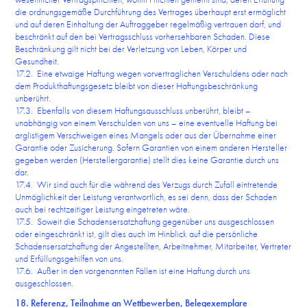
die ordnungsgemäße Durchführung des Vertrages überhaupt erst ermöglicht
und auf deren Einhaltung der Auftraggeber regelmäßig vertrauen darf, und
beschränkt auf den bei Vertragsschluss vorhersehbaren Schaden. Diese
Beschränkung gilt nicht bei der Verletzung von Leben, Körper und
Gesundheit.
17.2. Eine etwaige Haftung wegen vorvertraglichen Verschuldens oder nach
dem Produkthaftungsgesetz bleibt von dieser Haftungsbeschränkung
unberührt.
17.3. Ebenfalls von diesem Haftungsausschluss unberührt, bleibt –
unabhängig von einem Verschulden von uns – eine eventuelle Haftung bei
arglistigem Verschweigen eines Mangels oder aus der Übernahme einer
Garantie oder Zusicherung. Sofern Garantien von einem anderen Hersteller
gegeben werden (Herstellergarantie) stellt dies keine Garantie durch uns
dar.
17.4. Wir sind auch für die während des Verzugs durch Zufall eintretende
Unmöglichkeit der Leistung verantwortlich, es sei denn, dass der Schaden
auch bei rechtzeitiger Leistung eingetreten wäre.
17.5. Soweit die Schadensersatzhaftung gegenüber uns ausgeschlossen
oder eingeschränkt ist, gilt dies auch im Hinblick auf die persönliche
Schadensersatzhaftung der Angestellten, Arbeitnehmer, Mitarbeiter, Vertreter
und Erfüllungsgehilfen von uns.
17.6. Außer in den vorgenannten Fällen ist eine Haftung durch uns
ausgeschlossen.
18. Referenz, Teilnahme an Wettbewerben, Belegexemplare