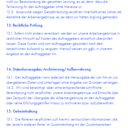
nicht zur Beanstandung der gesamten Leistung, es sei denn, dass die
Teilleistung für den Auftraggeber ohne Interesse ist.
12.5. Ansprüche wegen Gewährleistung verjähren innerhalb eines Jahres ab
Abnahme der Arbeitsergebnisse, es sei denn wir hätten arglistig gehandelt.
13. Rechtliche Prüfung
13.1. Sofern nicht anders vereinbart, werden wir unsere Arbeitsergebnisse in
rechtlicher Hinsicht auf Kosten des Auftraggebers anwaltlich überprüfen
lassen. Diese Kosten sind vom Auftraggeber gesondert nach dem
tatsächlichen Aufwand zu vergüten. Hierauf weisen wir ggfs. in unserem
Angebot an den Auftraggeber hin.
14. Datenherausgabe; Archivierung/Aufbewahrung
14.1. Der Auftraggeber kann jederzeit die Herausgabe der von ihm an uns
übergebenen Daten und Unterlagen ohne Angabe von Gründen verlangen.
14.2. Wir sind berechtigt, aber ohne entsprechende schriftliche
Vereinbarung nicht verpflichtet, unsere Arbeitsergebnisse und Entwürfe über
den Zeitpunkt der Übergabe der Arbeitsergebnisse an den Auftraggeber
oder seine Erfüllungsgehilfen hinaus zu archivieren bzw. aufzubewahren.
15. Geheimhaltung
15.1. Die Parteien verpflichten sich hiermit, vertraulichen Informationen, die
der jeweils anderen Partei im Zusammenhang mit der Zusammenarbeit