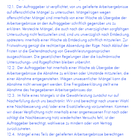
12.1. Der Auftraggeber ist verpflichtet, von uns gelieferte Arbeitsergebnisse
auf offensichtliche Mängel zu untersuchen. Mängelrügen wegen
offensichtlicher Mängel sind innerhalb von einer Woche ab Übergabe der
Arbeitsergebnisse an den Auftraggeber schriftlich gegenüber uns zu
erklären. Versteckte Mängel, die auch nach der unverzüglichen sorgfältigen
Untersuchung nicht festzustellen sind, sind uns unverzüglich nach Entdeckung,
spätestens innerhalb einer Woche ab Entdeckung schriftlich mitzuteilen. Zur
Fristwahrung genügt die rechtzeitige Absendung der Rüge. Nach Ablauf der
Fristen ist die Geltendmachung von Gewährleistungsansprüchen
ausgeschlossen. Die gesetzlichen Regelungen über die kaufmännische
Untersuchungs- und Rügepflichten bleiben unberührt.
12.2. Der Auftraggeber hat innerhalb einer Woche ab Übergabe der
Arbeitsergebnisse die Abnahme zu erklären oder Umstände mitzuteilen, die
einer Abnahme entgegenstehen. Wegen unwesentlicher Mängel kann die
Abnahme nicht verweigert werden. Eine Freigabeerklärung stellt eine
Abnahme des freigegebenen Arbeitsergebnisses dar.
12.3. Im Falle eines Mangels ist die Gewährleistung zunächst nur auf
Nacherfüllung durch uns beschränkt. Wir sind berechtigt nach unserer Wahl
eine Nachbesserung und/oder eine Ersatzlieferung vorzunehmen. Kommen
wir dieser Verpflichtung nicht innerhalb einer angemessenen Frist nach oder
schlägt die Nachbesserung trotz wiederholten Versuchs fehl, ist der
Auftraggeber berechtigt, wahlweise zu mindern oder vom Vertrag
zurückzutreten.
12.4. Mängel eines Teils der gelieferten Arbeitsergebnisse berechtigen