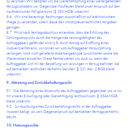
zu verzinsen. Wir behalten uns die Geltendmachung eines weitergehenden
Verzugsschadens vor. Gegenüber Kaufleuten bleibt unser Anspruch auf den
kaufmännischen Fälligkeitszins (§ 353 HGB) unberührt.
8.6. Wir sind berechtigt, Rechnungen ausschließlich auf elektronischem
Wege zu versenden, sofern diese den umsatzsteuerrechtlichen Vorgaben
genügen.
8.7. Wird nach Vertragsabschluss erkennbar, dass die Erfüllung des
Zahlungsanspruchs durch die mangelnde Leistungsfähigkeit des
Auftraggebers gefährdet wird (z.B. durch Antrag auf Eröffnung eines
Insolvenzverfahrens), so können wir vom Auftraggeber Vorauszahlung
verlangen, noch nicht gelieferte Arbeitsergebnisse zurückhalten sowie die
Weiterarbeit einstellen. Diese Rechte stehen uns auch zu, wenn der
Auftraggeber sich mit der Bezahlung von Leistungen in Verzug befindet, die
auf demselben rechtlichen Verhältnis beruhen. § 321 Abs. 2 BGB bleibt
unberührt.
9. Abtretung und Zurückbehaltungsrecht
9.1. Die Abtretung eines Anspruchs des Auftraggebers gegenüber uns ist nur
mit unserer Einwilligung oder Genehmigung rechtswirksam; § 354a HGB
bleibt unberührt.
9.2. Zur Ausübung eines Zurückbehaltungsrechts ist der Auftraggeber
insoweit befugt, als sein Gegenanspruch auf demselben Vertragsverhältnis
beruht.
10. Nutzungsrechte