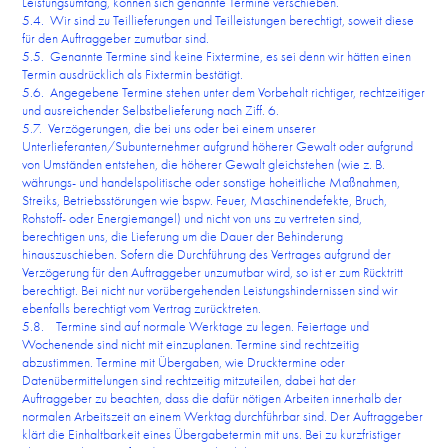
Leistungsumfang, können sich genannte Termine verschieben.
5.4. Wir sind zu Teillieferungen und Teilleistungen berechtigt, soweit diese
für den Auftraggeber zumutbar sind.
5.5. Genannte Termine sind keine Fixtermine, es sei denn wir hätten einen
Termin ausdrücklich als Fixtermin bestätigt.
5.6. Angegebene Termine stehen unter dem Vorbehalt richtiger, rechtzeitiger
und ausreichender Selbstbelieferung nach Ziff. 6.
5.7. Verzögerungen, die bei uns oder bei einem unserer
Unterlieferanten/Subunternehmer aufgrund höherer Gewalt oder aufgrund
von Umständen entstehen, die höherer Gewalt gleichstehen (wie z. B.
währungs- und handelspolitische oder sonstige hoheitliche Maßnahmen,
Streiks, Betriebsstörungen wie bspw. Feuer, Maschinendefekte, Bruch,
Rohstoff- oder Energiemangel) und nicht von uns zu vertreten sind,
berechtigen uns, die Lieferung um die Dauer der Behinderung
hinauszuschieben. Sofern die Durchführung des Vertrages aufgrund der
Verzögerung für den Auftraggeber unzumutbar wird, so ist er zum Rücktritt
berechtigt. Bei nicht nur vorübergehenden Leistungshindernissen sind wir
ebenfalls berechtigt vom Vertrag zurücktreten.
5.8. Termine sind auf normale Werktage zu legen. Feiertage und
Wochenende sind nicht mit einzuplanen. Termine sind rechtzeitig
abzustimmen. Termine mit Übergaben, wie Drucktermine oder
Datenübermittelungen sind rechtzeitig mitzuteilen, dabei hat der
Auftraggeber zu beachten, dass die dafür nötigen Arbeiten innerhalb der
normalen Arbeitszeit an einem Werktag durchführbar sind. Der Auftraggeber
klärt die Einhaltbarkeit eines Übergabetermin mit uns. Bei zu kurzfristiger