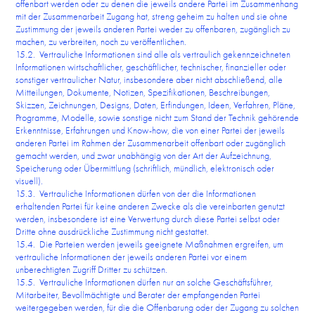
offenbart werden oder zu denen die jeweils andere Partei im Zusammenhang
mit der Zusammenarbeit Zugang hat, streng geheim zu halten und sie ohne
Zustimmung der jeweils anderen Partei weder zu offenbaren, zugänglich zu
machen, zu verbreiten, noch zu veröffentlichen.
15.2. Vertrauliche Informationen sind alle als vertraulich gekennzeichneten
Informationen wirtschaftlicher, geschäftlicher, technischer, finanzieller oder
sonstiger vertraulicher Natur, insbesondere aber nicht abschließend, alle
Mitteilungen, Dokumente, Notizen, Spezifikationen, Beschreibungen,
Skizzen, Zeichnungen, Designs, Daten, Erfindungen, Ideen, Verfahren, Pläne,
Programme, Modelle, sowie sonstige nicht zum Stand der Technik gehörende
Erkenntnisse, Erfahrungen und Know-how, die von einer Partei der jeweils
anderen Partei im Rahmen der Zusammenarbeit offenbart oder zugänglich
gemacht werden, und zwar unabhängig von der Art der Aufzeichnung,
Speicherung oder Übermittlung (schriftlich, mündlich, elektronisch oder
visuell).
15.3. Vertrauliche Informationen dürfen von der die Informationen
erhaltenden Partei für keine anderen Zwecke als die vereinbarten genutzt
werden, insbesondere ist eine Verwertung durch diese Partei selbst oder
Dritte ohne ausdrückliche Zustimmung nicht gestattet.
15.4. Die Parteien werden jeweils geeignete Maßnahmen ergreifen, um
vertrauliche Informationen der jeweils anderen Partei vor einem
unberechtigten Zugriff Dritter zu schützen.
15.5. Vertrauliche Informationen dürfen nur an solche Geschäftsführer,
Mitarbeiter, Bevollmächtigte und Berater der empfangenden Partei
weitergegeben werden, für die die Offenbarung oder der Zugang zu solchen