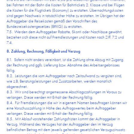
bei Fahrten mit der Bahn die Kosten für Bahntickets 2. Klasse und bei Flügen
die Kosten für die Flugtickets (Economy) zu erstatten. Übernachtungskosten
sind gegen Nachweis in tatsächlicher Höhe zu erstatten. Im Übrigen hat der
Auftraggeber die Reisekosten gemäß den Vorschriften des
Bundesreisekostengesetzes (BRKG) zu erstatten.
7.5. Werden dem Auftraggeber Rabatte, Skonti oder Nachlässe gewährt,
beziehen sich diese nicht auf Fremdleistungen und Kosten nach Ziff. 7.2 und
7.4.
8. Zahlung, Rechnung, Fälligkeit und Verzug
8.1. Sofern nicht anders vereinbart, ist die Zahlung ohne Abzug mit Zugang
der Rechnung und ggfs. Lieferung bzw. Abnahme des Arbeitsergebnisses
fällig.
8.2. Leistungen die vom Auftraggeber nach Zeitaufwand zu vergüten sind,
wie z.B. Beratungsleistungen und Zusatzarbeiten, werden monatlich
abgerechnet.
8.3. Wir sind berechtigt angemessene Abschlagszahlungen im Voraus zu
verlangen. Diese werden mit Erhalt der Rechnung fällig.
8.4. Für Fremdleistungen die wir in eigenem Namen beauftragen können wir
eine Vorschusszahlung in Höhe des Auftragswertes beim Auftraggeber
verlangen. Diese werden mit Erhalt der Rechnung fällig.
8.5. Mit Ablauf vorstehender Zahlungsfristen kommt der Auftraggeber in
Verzug. Während des Verzuges hat der Auftraggeber den im Verzug
befindlichen Betrag mit dem jeweils geltenden gesetzlichen Verzugszinssatz