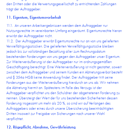
den Dritten oder die Verwertungsgesellschaft zu entrichtenden Zahlungen
trägt der Auftraggeber.
11. Eigentum, Eigentumsvorbehalt
11.1. An unseren Arbeitsergebnissen werden dem Auftraggeber nur
Nutzungsrechte im vereinbarten Umfang eingeräumt. Eigentumsrechte hieran
erwirbt der Auftraggeber nicht.
11.2. Der Auftraggeber erwirbt Eigentumsrechte nur an von uns gelieferten
Vervielfältigungsstücken. Die gelieferten Vervielfältigungsstücke bleiben
jedoch bis zur vollständigen Bezahlung aller zum Rechnungsdatum
bestehenden Forderungen von uns gegen den Auftraggeber unser Eigentum.
Zur Weiterveräußerung ist der Auftraggeber nur im ordnungsgemäßen
Geschäftsgang berechtigt. Eine Weiterveräußerung ist nicht gestattet, soweit
zwischen dem Auftraggeber und seinem Kunden ein Abtretungsverbot besteht
und § 354a HGB keine Anwendung findet. Der Auftraggeber tritt seine
Forderungen aus der Weiterveräußerung hierdurch an uns ab. Wir nehmen
die Abtretung hiermit an. Spätestens im Falle des Verzugs ist der
Auftraggeber verpflichtet uns den Schuldner der abgetretenen Forderung zu
nennen. Übersteigt der Wert der für uns bestehenden Sicherheiten dessen
Forderung insgesamt um mehr als 20 %, so sind wir auf Verlangen des
Auftraggebers oder eines durch unsere Übersicherung beeinträchtigten
Dritten insoweit zur Freigabe von Sicherungen nach unserer Wahl
verpflichtet.
12. Rügepflicht, Abnahme, Gewährleistung