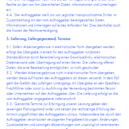
Rechte an den von ihm übermittelten Daten, Informationen und Unterlagen
ein.
4.4. Der Auftraggeber stellt uns von jeglicher Inanspruchnahme Dritter im
Zusammenhang mit den vom Auftraggeber bereitgestellten Daten,
Informationen und Unterlagen auf erstes Anfordern frei. Dies beinhaltet auch
die Kosten der Rechtsverteidigung.
5. Lieferung, Liefergegenstand, Termine
5.1. Sofern Arbeitsergebnisse in elektronischer Form übergeben werden,
erfolgt die Übergabe in einem für den Auftraggeber nutzbaren
Standardformat durch Bereitstellung eines Downloadlinks, elektronischen
Datenversand oder Übertragung auf einen Server. Die Lieferung offener
Daten, die eine Bearbeitung ermöglichen, ist nicht geschuldet.
5.2. Werden Arbeitsergebnisse nicht in elektronischer Form übergeben,
werden diese auf Kosten des Auftraggebers an diesen versandt. In dem Fall
geht die Gefahr des zufälligen Untergangs mit Übergabe an den Spediteur,
Frachtführer oder sonst zu Ausführung der Versendung bestimmten Person
oder Unternehmen auf den Auftraggeber über. Die Lieferung erfolgt an die
vom Auftraggeber angegebene Lieferanschrift.
5.3. Genannte Termine zur Erbringung unserer Leistung geben den
jeweiligen Planungsstand wider und setzen die rechtzeitige Erfüllung der
Mitwirkungspflichten des Auftraggebers voraus. Insbesondere bei durch den
Auftraggeber veranlassten verzögerten Freigabeerklärungen, Änderungen,
Zusatzarbeiten und sonstigen Abweichungen vom ursprünglich vereinbarten